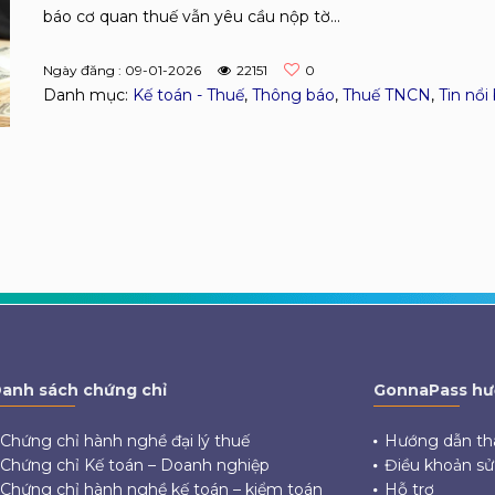
báo cơ quan thuế vẫn yêu cầu nộp tờ...
Ngày đăng : 09-01-2026
22151
0
Danh mục:
Kế toán - Thuế
,
Thông báo
,
Thuế TNCN
,
Tin nổi
anh sách chứng chỉ
GonnaPass hư
Chứng chỉ hành nghề đại lý thuế
Hướng dẫn th
Chứng chỉ Kế toán – Doanh nghiệp
Điều khoản s
Chứng chỉ hành nghề kế toán – kiểm toán
Hỗ trợ