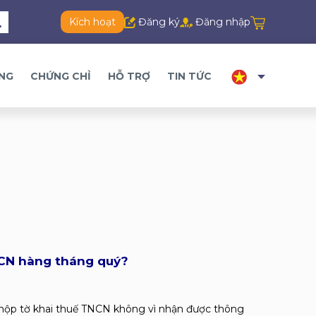
Kích hoạt
Đăng ký
Đăng nhập
ĂNG
CHỨNG CHỈ
HỖ TRỢ
TIN TỨC
NCN hàng tháng quý?
 nộp tờ khai thuế TNCN không vì nhận được thông