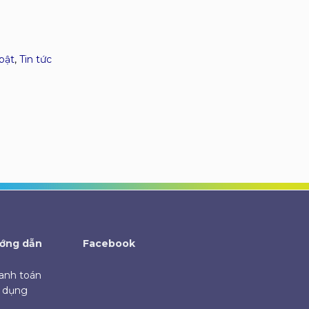
 bật
,
Tin tức
ớng dẫn
Facebook
anh toán
ử dụng