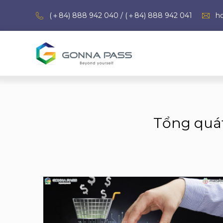
(＋84) 888 942 040 / (＋84) 888 942 041
h
Tổng quát