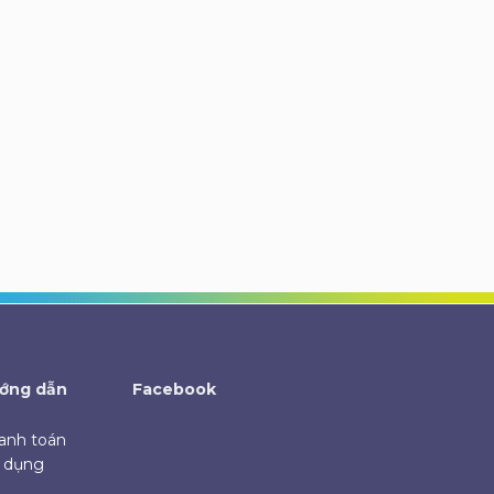
ớng dẫn
Facebook
anh toán
ử dụng