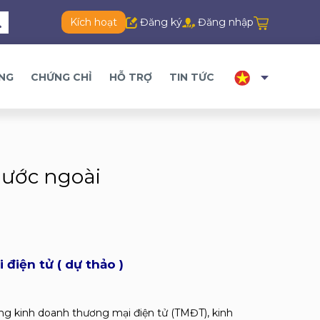
Kích hoạt
Đăng ký
Đăng nhập
ĂNG
CHỨNG CHỈ
HỖ TRỢ
TIN TỨC
nước ngoài
điện tử ( dự thảo )
động kinh doanh thương mại điện tử (TMĐT), kinh