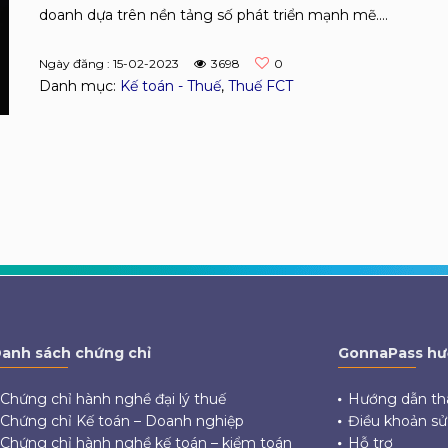
doanh dựa trên nền tảng số phát triển mạnh mẽ....
Ngày đăng : 15-02-2023
3698
0
Danh mục:
Kế toán - Thuế
,
Thuế FCT
anh sách chứng chỉ
GonnaPass hư
Chứng chỉ hành nghề đại lý thuế
Hướng dẫn th
Chứng chỉ Kế toán – Doanh nghiệp
Điều khoản s
Chứng chỉ hành nghề kế toán – kiểm toán
Hỗ trợ