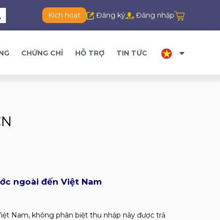
Kích hoạt
Đăng ký
Đăng nhập
ĂNG
CHỨNG CHỈ
HỖ TRỢ
TIN TỨC
CN
ước ngoài đến Việt Nam
Việt Nam, không phân biệt thu nhập này được trả