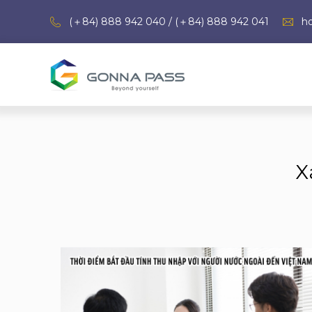
(＋84) 888 942 040 / (＋84) 888 942 041
h
X