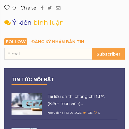
0
Chia sẻ :
Ý kiến
bình luận
FOLLOW
ĐĂNG KÝ NHẬN BẢN TIN
Subscriber
TIN TỨC NỔI BẬT
Tài liệu ôn thi chứng chỉ CPA
(Kiểm toán viên)...
Ngày đăng : 10-07-2026
1313
0