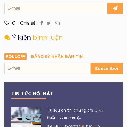
0
Chia sẻ :
Ý kiến
bình luận
FOLLOW
ĐĂNG KÝ NHẬN BẢN TIN
Subscriber
TIN TỨC NỔI BẬT
Tài liệu ôn thi chứng chỉ CPA
(Kiểm toán viên)...
Ngày đăng : 10-07-2026
1228
0