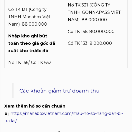
Nợ TK 331 (CÔNG TY
Có TK 131 (Công ty
TNHH GONNAPASS VIỆT
TNHH Manabox Việt
NAM): 88.000.000
Nam): 88.000.000
Có TK 156: 80.000.000
Nhập kho ghi bút
toán theo giá gốc đã
Có TK 133: 8.000.000
xuất kho trước đó
Nợ TK 156/ Có TK 632
Các khoản giảm trừ doanh thu
Xem thêm hồ sơ cần chuẩn
bị
:
https://manaboxvietnam.com/mau-ho-so-hang-ban-bi-
tra-lai/