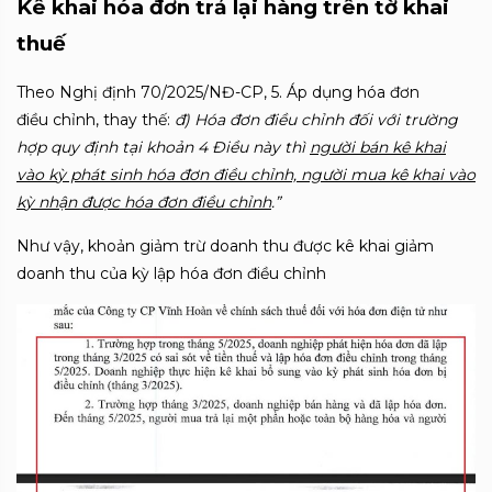
Kê khai hóa đơn trả lại hàng trên tờ khai
thuế
Theo Nghị định 70/2025/NĐ-CP,
5. Áp d
ụng h
óa đơn
điều
chỉnh, thay thế:
đ) Hóa đơn điều
chỉnh đối với trường
hợp quy định tại khoản 4 Điều này
thì
ngư
ời b
án kê khai
vào k
ỳ ph
át sinh hóa đơn điều
chỉnh, người mua k
ê khai vào
k
ỳ nhận được h
óa đơn điều
chỉnh
.”
Như vậy, khoản giảm trừ doanh thu được kê khai giảm
doanh thu của kỳ lập hóa đơn điều chỉnh