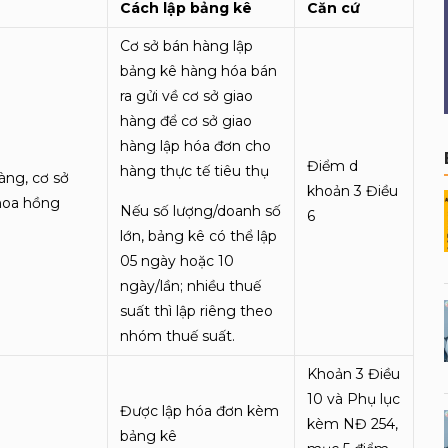
Cách lập bảng kê
Căn cứ
Cơ sở bán hàng lập
bảng kê hàng hóa bán
ra gửi về cơ sở giao
hàng để cơ sở giao
hàng lập hóa đơn cho
Điểm d
hàng thực tế tiêu thụ
àng, cơ sở
khoản 3 Điều
 hoa hồng
Nếu số lượng/doanh số
6
lớn, bảng kê có thể lập
05 ngày hoặc 10
ngày/lần; nhiều thuế
suất thì lập riêng theo
nhóm thuế suất.
Khoản 3 Điều
10 và Phụ lục
Được lập hóa đơn kèm
kèm NĐ 254,
bảng kê