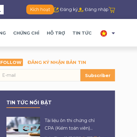
Kích hoạt
Đăng ký
Đăng nhập
ĂNG
CHỨNG CHỈ
HỖ TRỢ
TIN TỨC
ĐĂNG KÝ NHẬN BẢN TIN
FOLLOW
Subscriber
TIN TỨC NỔI BẬT
Tài liệu ôn thi chứng chỉ
CPA (Kiểm toán viên)...