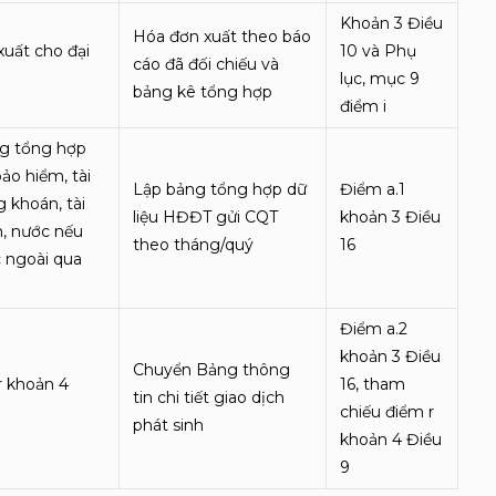
Khoản 3 Điều
Hóa đơn xuất theo báo
uất cho đại
10 và Phụ
cáo đã đối chiếu và
lục, mục 9
bảng kê tổng hợp
điểm i
ng tổng hợp
ảo hiểm, tài
Lập bảng tổng hợp dữ
Điểm a.1
 khoán, tài
liệu HĐĐT gửi CQT
khoản 3 Điều
n, nước nếu
theo tháng/quý
16
 ngoài qua
Điểm a.2
khoản 3 Điều
Chuyển Bảng thông
r khoản 4
16, tham
tin chi tiết giao dịch
chiếu điểm r
phát sinh
khoản 4 Điều
9