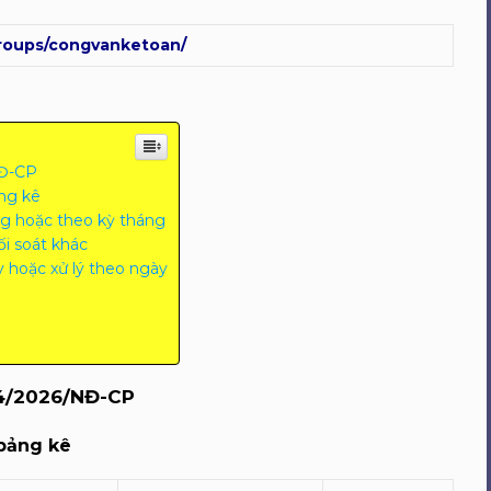
roups/congvanketoan/
NĐ-CP
ng kê
ng hoặc theo kỳ tháng
i soát khác
 hoặc xử lý theo ngày
54/2026/NĐ-CP
bảng kê