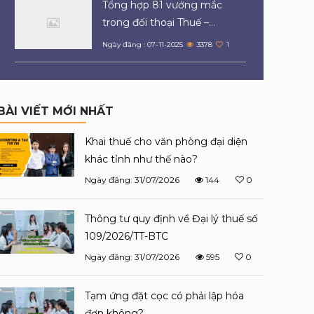
Tổng hợp 81 vướng mắc
trong đối thoại Thuế –...
Ngày đăng : 07-11-2025
3378
1
BÀI VIẾT MỚI NHẤT
Khai thuế cho văn phòng đại diện
khác tỉnh như thế nào?
Ngày đăng: 31/07/2026
144
0
Thông tư quy định về Đại lý thuế số
109/2026/TT-BTC
Ngày đăng: 31/07/2026
595
0
Tạm ứng đặt cọc có phải lập hóa
đơn không?