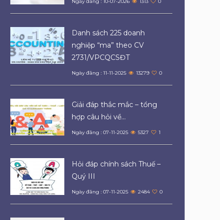
Ngày đăng : 10-07-2026
1313
0
Danh sách 225 doanh
nghiệp “ma” theo CV
2731/VPCQCSĐT
Ngày đăng : 11-11-2025
13279
0
Giải đáp thắc mắc – tổng
hợp câu hỏi về...
Ngày đăng : 07-11-2025
5327
1
Hỏi đáp chính sách Thuế –
Quý III
Ngày đăng : 07-11-2025
2484
0