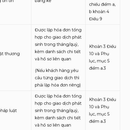
tin tín
bảng kê
chiếu điểm a,
b khoản 4
Điều 9
Được lập hóa đơn tổng
hợp cho giao dịch phát
sinh trong tháng/quý,
Khoản 3 Điều
kèm danh sách chi tiết
uật thương
10 và Phụ
và hồ sơ liên quan
lục, mục 5
điểm a.3
(Nếu khách hàng yêu
cầu từng giao dịch thì
phải lập hóa đơn riêng)
Được lập hóa đơn tổng
Khoản 3 Điều
hợp cho giao dịch phát
10 và Phụ
pháp luật
sinh trong tháng/quý,
lục, mục 5
kèm danh sách chi tiết
điểm a.3
và hồ sơ liên quan