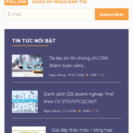
FOLLOW
ĐĂNG KÝ NHẬN BẢN TIN
Subscriber
TIN TỨC NỔI BẬT
Tài liệu ôn thi chứng chỉ CPA
(Kiểm toán viên)...
Ngày đăng : 10-07-2026
1298
0
Danh sách 225 doanh nghiệp “ma”
theo CV 2731/VPCQCSĐT
Ngày đăng : 11-11-2025
13264
0
Giải đáp thắc mắc – tổng hợp