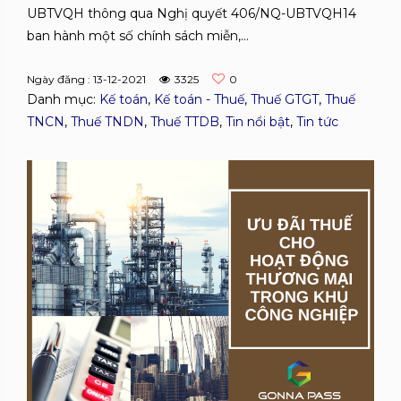
UBTVQH thông qua Nghị quyết 406/NQ-UBTVQH14
ban hành một số chính sách miễn,...
Ngày đăng : 13-12-2021
3325
0
Danh mục:
Kế toán
,
Kế toán - Thuế
,
Thuế GTGT
,
Thuế
TNCN
,
Thuế TNDN
,
Thuế TTDB
,
Tin nổi bật
,
Tin tức