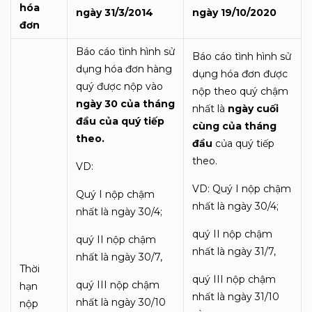
hóa
ngày 31/3/2014
ngày 19/10/2020
đơn
Báo cáo tình hình sử
Báo cáo tình hình sử
dụng hóa đơn hàng
dụng hóa đơn được
quý được nộp vào
nộp theo quý chậm
ngày 30 của tháng
nhất là
ngày cuối
đầu của quý tiếp
cùng của tháng
theo.
đầu
của quý tiếp
theo.
VD:
VD: Quý I nộp chậm
Quý I nộp chậm
nhất là ngày 30/4;
nhất là ngày 30/4;
quý II nộp chậm
quý II nộp chậm
nhất là ngày 31/7,
nhất là ngày 30/7,
Thời
quý III nộp chậm
quý III nộp chậm
hạn
nhất là ngày 31/10
nhất là ngày 30/10
nộp