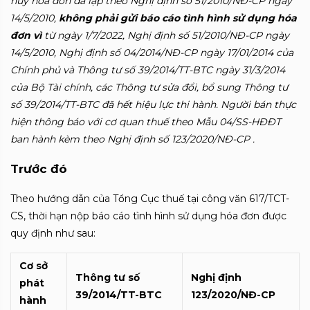
hủy hóa đơn đã lập theo Nghị định số 51/2010/NĐ-CP ngày
14/5/2010,
không phải gửi báo cáo tình hình sử dụng hóa
đơn vì
từ ngày 1/7/2022, Nghị định số 51/2010/NĐ-CP ngày
14/5/2010, Nghị định số 04/2014/NĐ-CP ngày 17/01/2014 của
Chính phủ và Thông tư số 39/2014/TT-BTC ngày 31/3/2014
của Bộ Tài chính, các Thông tư sửa đổi, bổ sung Thông tư
số 39/2014/TT-BTC đã hết hiệu lực thi hành. Người bán thực
hiện thông báo với cơ quan thuế theo Mẫu 04/SS-HĐĐT
ban hành kèm theo Nghị định số 123/2020/NĐ-CP .
Trước đó
Theo hướng dẫn của Tổng Cục thuế tại công văn 617/TCT-
CS, thời hạn nộp báo cáo tình hình sử dụng hóa đơn được
quy định như sau:
Cơ sở
Thông tư số
Nghị định
phát
39/2014/TT-BTC
123/2020/NĐ-CP
hành