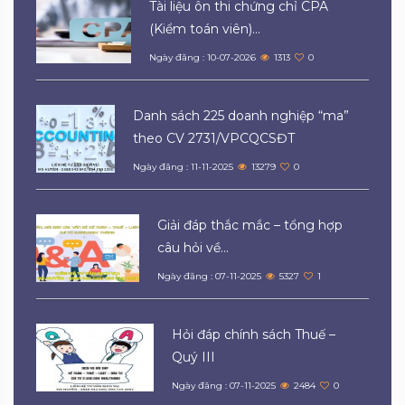
Tài liệu ôn thi chứng chỉ CPA
(Kiểm toán viên)...
Ngày đăng : 10-07-2026
1313
0
Danh sách 225 doanh nghiệp “ma”
theo CV 2731/VPCQCSĐT
Ngày đăng : 11-11-2025
13279
0
Giải đáp thắc mắc – tổng hợp
câu hỏi về...
Ngày đăng : 07-11-2025
5327
1
Hỏi đáp chính sách Thuế –
Quý III
Ngày đăng : 07-11-2025
2484
0