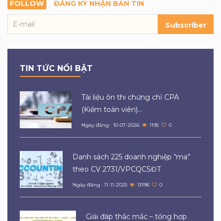
FOLLOW
ĐĂNG KÝ NHẬN BẢN TIN
Subscriber
TIN TỨC NỔI BẬT
Tài liệu ôn thi chứng chỉ CPA
(Kiểm toán viên)...
Ngày đăng : 10-07-2026
1195
0
Danh sách 225 doanh nghiệp “ma”
theo CV 2731/VPCQCSĐT
Ngày đăng : 11-11-2025
13196
0
Giải đáp thắc mắc – tổng hợp