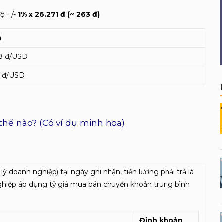
độ +/-
1% x 26.271 đ (~ 263 đ)
á
8 đ/USD
4 đ/USD
thế nào? (Có ví dụ minh họa)
ý doanh nghiệp) tại ngày ghi nhận, tiền lương phải trả là
nghiệp áp dụng tỷ giá mua bán chuyển khoản trung bình
Định khoản