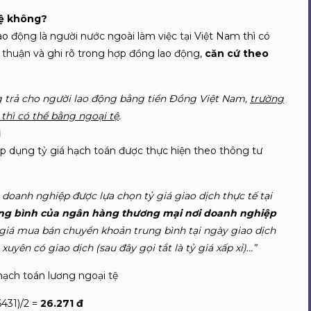
tệ không?
o động là người nước ngoài làm việc tại Việt Nam thì có
 thuận và ghi rõ trong hợp đồng lao động,
căn cứ theo
g trả cho người lao động bằng tiền Đồng Việt Nam,
trường
thì có thể bằng ngoại tệ
.
i
 dụng tỷ giá hạch toán được thực hiện theo thông tư
 doanh nghiệp được lựa chọn tỷ giá giao dịch thực tế tại
ng bình của ngân hàng thương mại nơi doanh nghiệp
 giá mua bán chuyển khoản trung bình tại ngày giao dịch
ên có giao dịch (sau đây gọi tắt là tỷ giá xấp xỉ)…”
hạch toán lương ngoại tệ
6431)/2 =
26.271 đ