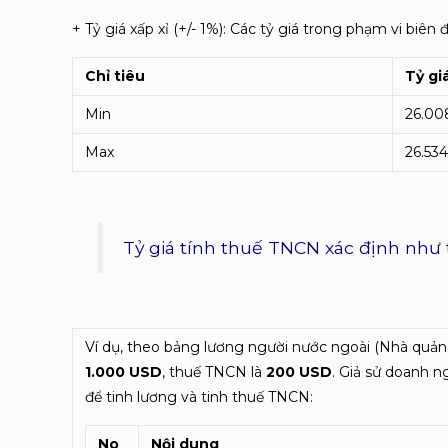
+ Tỷ giá xấp xỉ (+/- 1%): Các tỷ giá trong phạm vi biên 
Chỉ tiêu
Tỷ gi
Min
26.00
Max
26.53
Tỷ giá tính thuế TNCN xác định như 
Ví dụ, theo bảng lương người nước ngoài (Nhà quản l
1.000 USD
, thuế TNCN là
200 USD
. Giả sử doanh 
để tinh lương và tinh thuế TNCN:
No
Nội dung