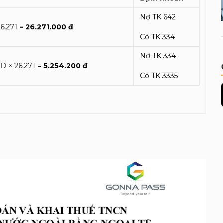
Nợ TK 642
26.271 =
26.271.000 đ
Có TK 334
Nợ TK 334
D × 26.271 =
5.254.200 đ
Có TK 3335