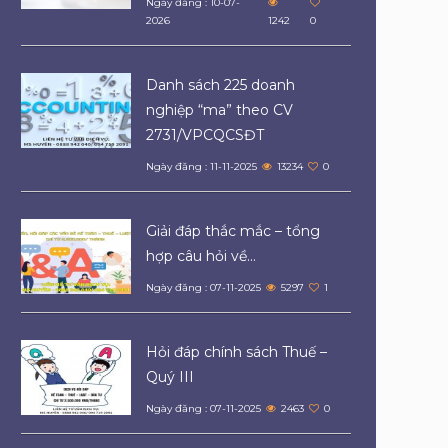
Ngày đăng : 10-07-
2026
1242
0
Danh sách 225 doanh
nghiệp “ma” theo CV
2731/VPCQCSĐT
Ngày đăng : 11-11-2025
13234
0
Giải đáp thắc mắc – tổng
hợp câu hỏi về...
Ngày đăng : 07-11-2025
5297
1
Hỏi đáp chính sách Thuế –
Quý III
Ngày đăng : 07-11-2025
2463
0