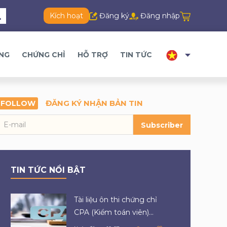
Kích hoạt
Đăng ký
Đăng nhập
ĂNG
CHỨNG CHỈ
HỖ TRỢ
TIN TỨC
ĐĂNG KÝ NHẬN BẢN TIN
FOLLOW
Subscriber
TIN TỨC NỔI BẬT
Tài liệu ôn thi chứng chỉ
CPA (Kiểm toán viên)...