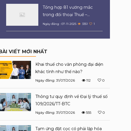
Tổng hợp 81 vướng mắc
trong đối thoại Thuế –...
Ngày đăng : 07-11-2025
3351
1
BÀI VIẾT MỚI NHẤT
Khai thuế cho văn phòng đại diện
khác tỉnh như thế nào?
Ngày đăng: 31/07/2026
112
0
Thông tư quy định về Đại lý thuế số
109/2026/TT-BTC
Ngày đăng: 31/07/2026
555
0
Tạm ứng đặt cọc có phải lập hóa