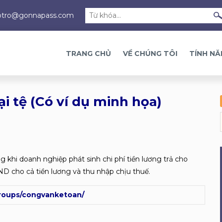
otro@gonnapass.com
TRANG CHỦ
VỀ CHÚNG TÔI
TÍNH N
i tệ (Có ví dụ minh họa)
g khi doanh nghiệp phát sinh chi phí tiền lương trả cho
ND cho cả tiền lương và thu nhập chịu thuế.
roups/congvanketoan/