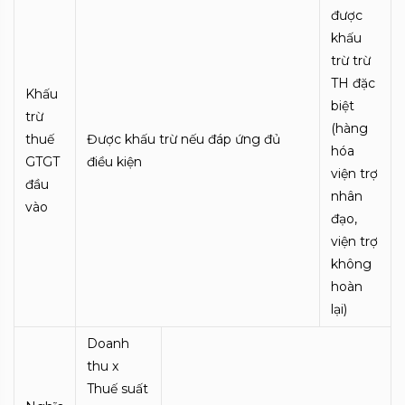
được
khấu
trừ trừ
TH đặc
Khấu
biệt
trừ
(hàng
thuế
Được khấu trừ nếu đáp ứng đủ
hóa
GTGT
điều kiện
viện trợ
đầu
nhân
vào
đạo,
viện trợ
không
hoàn
lại)
Doanh
thu x
Thuế suất