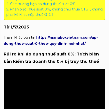
Các trường hợp áp dụng thuế suất 0%
Phân biệt Thuế suất 0%, không chịu thuế GTGT, không
phải kê khai, nộp thuế GTGT
Từ 1/7/2025
Tham khảo bản tin
https://manaboxvietnam.com/ap-
dung-thue-suat-0-theo-quy-dinh-moi-nhat/
Rủi ro khi áp dụng thuế suất 0%: Trích biên
bản kiểm tra doanh thu 0% bị truy thu thuế